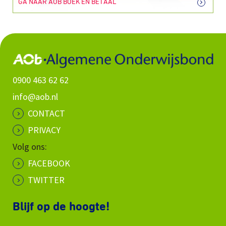
GA NAAR AOB BOEK EN BETAAL
0900 463 62 62
info@aob.nl
CONTACT
PRIVACY
Volg ons:
FACEBOOK
TWITTER
Blijf op de hoogte!