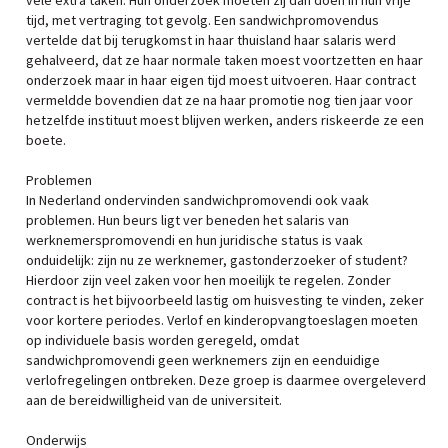
vele extra taken. Hun onderzoek moeten zij dan doen in hun vrije
tijd, met vertraging tot gevolg. Een sandwichpromovendus
vertelde dat bij terugkomst in haar thuisland haar salaris werd
gehalveerd, dat ze haar normale taken moest voortzetten en haar
onderzoek maar in haar eigen tijd moest uitvoeren. Haar contract
vermeldde bovendien dat ze na haar promotie nog tien jaar voor
hetzelfde instituut moest blijven werken, anders riskeerde ze een
boete.
Problemen
In Nederland ondervinden sandwichpromovendi ook vaak
problemen. Hun beurs ligt ver beneden het salaris van
werknemerspromovendi en hun juridische status is vaak
onduidelijk: zijn nu ze werknemer, gastonderzoeker of student?
Hierdoor zijn veel zaken voor hen moeilijk te regelen. Zonder
contract is het bijvoorbeeld lastig om huisvesting te vinden, zeker
voor kortere periodes. Verlof en kinderopvangtoeslagen moeten
op individuele basis worden geregeld, omdat
sandwichpromovendi geen werknemers zijn en eenduidige
verlofregelingen ontbreken. Deze groep is daarmee overgeleverd
aan de bereidwilligheid van de universiteit.
Onderwijs