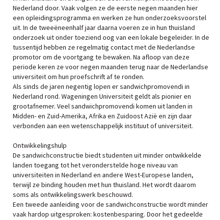
Nederland door. Vaak volgen ze de eerste negen maanden hier
een opleidingsprogramma en werken ze hun onderzoeksvoorstel
uit. In de tweeëneenhalf jaar daarna voeren ze in hun thuisland
onderzoek uit onder toeziend oog van een lokale begeleider. In de
tussentijd hebben ze regelmatig contact met de Nederlandse
promotor om de voortgang te bewaken. Na afloop van deze
periode keren ze voor negen maanden terug naar de Nederlandse
universiteit om hun proefschrift af te ronden.
Als sinds de jaren negentig lopen er sandwichpromovendi in
Nederland rond. Wageningen Universiteit geldt als pionier en
grootafnemer. Veel sandwichpromovendi komen uit landen in
Midden- en Zuid-Amerika, Afrika en Zuidoost Azië en zijn daar
verbonden aan een wetenschappelijk instituut of universiteit.
Ontwikkelingshulp
De sandwichconstructie biedt studenten uit minder ontwikkelde
landen toegang tot het veronderstelde hoge niveau van
universiteiten in Nederland en andere West-Europese landen,
terwijl ze binding houden met hun thuisland. Het wordt daarom
soms als ontwikkelingswerk beschouwd.
Een tweede aanleiding voor de sandwichconstructie wordt minder
vaak hardop uitgesproken: kostenbesparing. Door het gedeelde